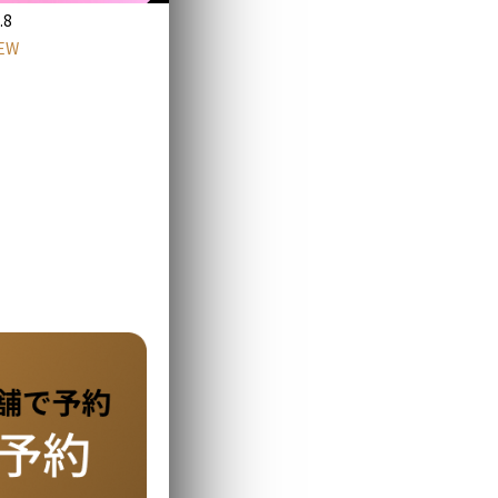
.8
EW